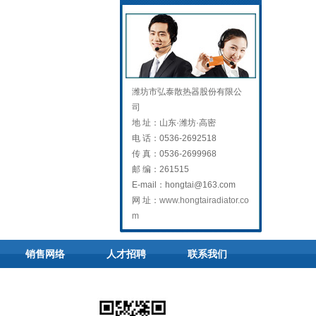
潍坊市弘泰散热器股份有限公
司
地 址：
山东·潍坊·高密
电 话：
0536-2692518
传 真：
0536-2699968
邮 编：
261515
E-mail：
hongtai@163.com
网 址：
www.hongtairadiator.co
m
销售网络
人才招聘
联系我们