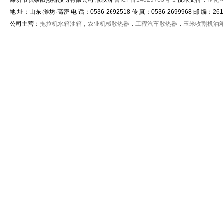
潍坊市弘泰散热器股份有限公司 版权所
鲁ICP备14029733号-1
技术支持：
企化
地 址：山东·潍坊·高密 电 话：0536-2692518 传 真：0536-2699968 邮 编：261515
公司主营：
拖拉机水箱油箱
，
农业机械散热器
，
工程汽车散热器
，
玉米收割机油