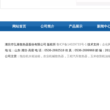
网站首页
公司简介
产品展示
新闻中
潍坊市弘泰散热器股份有限公司 版权所
鲁ICP备14029733号-1
技术支持：
企化
地 址：山东·潍坊·高密 电 话：0536-2692518 传 真：0536-2699968 邮 编：261515
公司主营：
拖拉机水箱油箱
，
农业机械散热器
，
工程汽车散热器
，
玉米收割机油