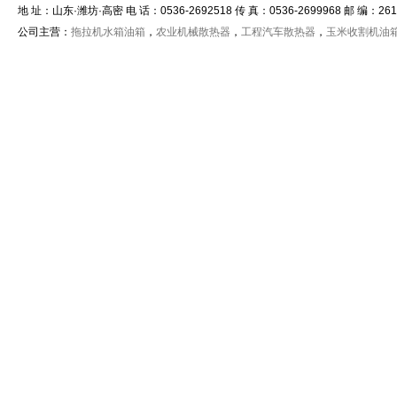
地 址：山东·潍坊·高密 电 话：0536-2692518 传 真：0536-2699968 邮 编：261515
公司主营：
拖拉机水箱油箱
，
农业机械散热器
，
工程汽车散热器
，
玉米收割机油