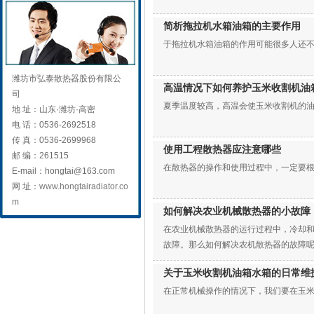
简析拖拉机水箱油箱的主要作用
于拖拉机水箱油箱的作用可能很多人还
潍坊市弘泰散热器股份有限公
高温情况下如何养护玉米收割机油
司
夏季温度较高，高温会使玉米收割机的
地 址：
山东·潍坊·高密
电 话：
0536-2692518
传 真：
0536-2699968
使用工程散热器应注意哪些
邮 编：
261515
在散热器的操作和使用过程中，一定要
E-mail：
hongtai@163.com
网 址：
www.hongtairadiator.co
m
如何解决农业机械散热器的小故障
在农业机械散热器的运行过程中，冷却
故障。那么如何解决农机散热器的故障
关于玉米收割机油箱水箱的日常维
在正常机械操作的情况下，我们要在玉